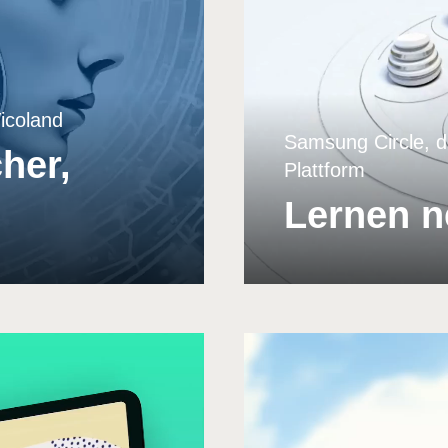
Vicoland
Samsung Circle, d
cher,
Plattform
Lernen n