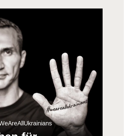
#WeAreAllUkrainians