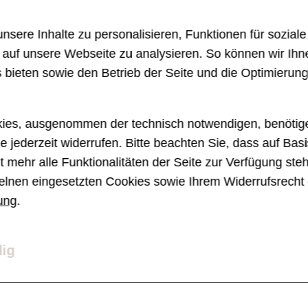
sere Inhalte zu personalisieren, Funktionen für sozial
e auf unsere Webseite zu analysieren. So können wir Ihn
 bieten sowie den Betrieb der Seite und die Optimierun
ies, ausgenommen der technisch notwendigen, benötige
e jederzeit widerrufen. Bitte beachten Sie, dass auf Basi
 mehr alle Funktionalitäten der Seite zur Verfügung ste
Nestlé, Content-M
elnen eingesetzten Cookies sowie Ihrem Widerrufsrecht 
Liebe zu
ung
.
der RaboDirect App
allen Ka
dig