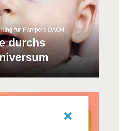
ührung für Pampers DACH
e durchs
Universum
Abbrechen