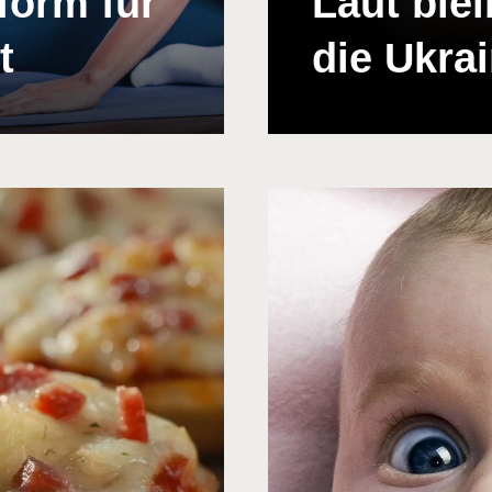
form für
Laut blei
t
die Ukra