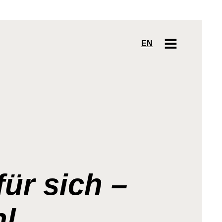
EN
ür sich –
hl