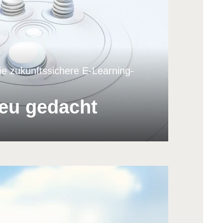
ie zukunftssichere E-Learning-
eu gedacht