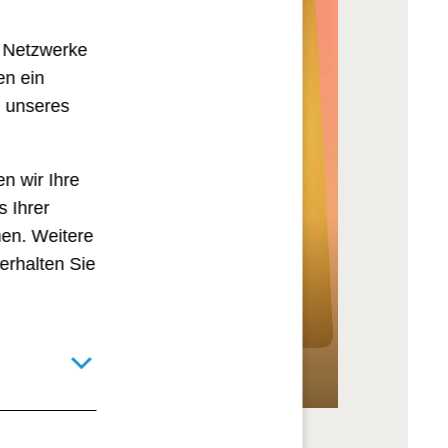
e Netzwerke
en ein
g unseres
n wir Ihre
s Ihrer
hen. Weitere
arketing
erhalten Sie
m Essen auf
nälen
Details für technisch notwendige Cookies umschalten