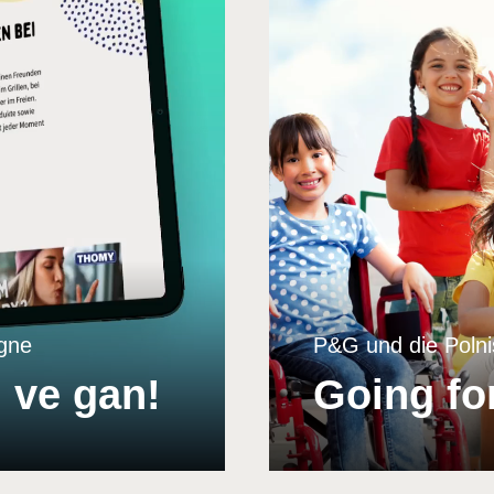
gne
P&G und die Polni
 ve gan!
Going fo