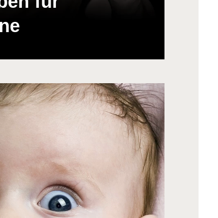
ben für
ine