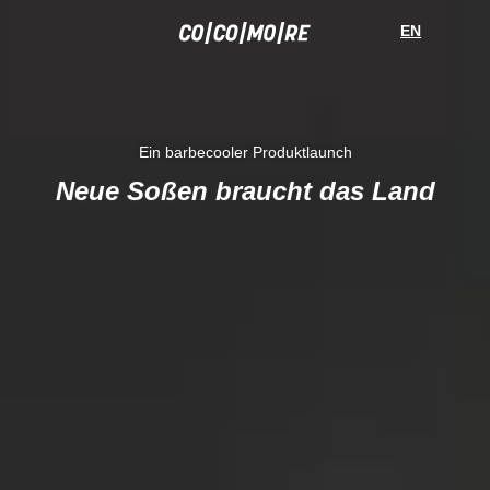
Direkt
Cookie-
zum
Einstellungen
T
EN
H
Inhalt
O
M
Y
Ein barbecooler Produktlaunch
Neue Soßen braucht das Land