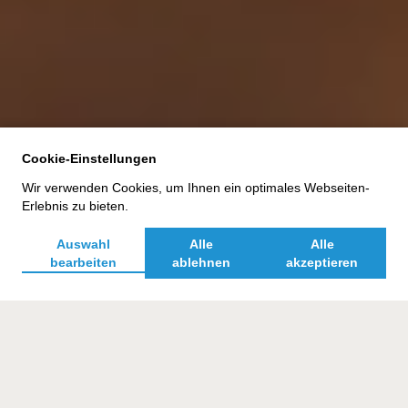
Cookie-Einstellungen
Wir verwenden Cookies, um Ihnen ein optimales Webseiten-
Erlebnis zu bieten.
AUFGABE
Auswahl
Alle
Alle
bearbeiten
ablehnen
akzeptieren
Einheitliches Look-and-feel für den
Produktlaunch der BBQ-Soßen auf allen
digitalen Plattformen sowie Erstellung von
Rezepten (inklusive Shooting) und einer
Themenseite zum Thema Grillen.