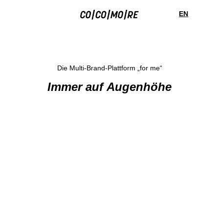
Direkt
Cookie-
zum
Einstellungen
F
EN
O
Inhalt
R
M
E
Die Multi-Brand-Plattform „for me“
Immer auf Augenhöhe