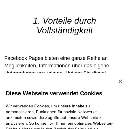
1. Vorteile durch
Vollständigkeit
Facebook Pages bieten eine ganze Reihe an
Möglichkeiten, Informationen über das eigene
Unternehmen anzubieten. Nutzen Sie diese!
Schließlich wissen Sie nie, aus welchen Gründen
Abb
User Ihre Seite besuchen und welche Angaben sie
Diese Webseite verwendet Cookies
interessieren. Füllen Sie die Seiteninfos aus (Link
zur Website, Öffnungszeiten, etc.) und setzen Sie
Wir verwenden Cookies, um unsere Inhalte zu
einen Call-to-Action im Titelbild ein (Nachricht
personalisieren, Funktionen für soziale Netzwerke
anzubieten sowie die Zugriffe auf unsere Webseite zu
schicken, Video abspielen, anrufen usw.). Ein
analysieren. So können wir Ihnen ein optimales Webseiten-
Impressum anzugeben ist übrigens Pflicht! Warum