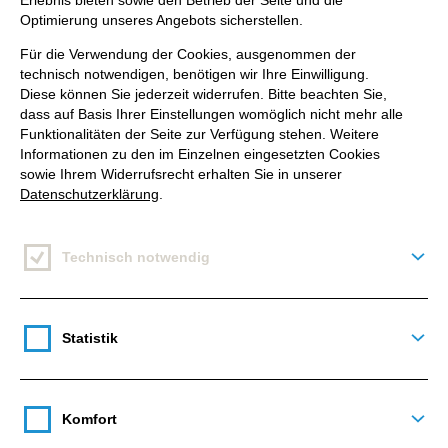
Erlebnis bieten sowie den Betrieb der Seite und die
das alles? Eine vollständig ausgefüllte Seite ist wie
Optimierung unseres Angebots sicherstellen.
eine schöne Visitenkarte: Sie zahlt zwar nicht Ihre
Für die Verwendung der Cookies, ausgenommen der
Miete, macht aber Lust auf mehr.
technisch notwendigen, benötigen wir Ihre Einwilligung.
Diese können Sie jederzeit widerrufen. Bitte beachten Sie,
dass auf Basis Ihrer Einstellungen womöglich nicht mehr alle
Funktionalitäten der Seite zur Verfügung stehen. Weitere
2. Regelmäßig (guten) Content
Informationen zu den im Einzelnen eingesetzten Cookies
sowie Ihrem Widerrufsrecht erhalten Sie in unserer
posten
Datenschutzerklärung
.
Technisch notwendig
Deta
Leichter gesagt als getan. Was ist guter Content?
Und wie oft ist regelmäßig? Wichtig ist, dass Ihre
Statistik
Seite nicht wie eine Karteileiche aussieht. Ein Post
Deta
pro Woche muss drin sein. Sie haben ein neues
Produkt oder einen neuen Mitarbeiter? Teilen Sie
Komfort
es! Vergessen Sie nicht: Nutzer folgen Ihrer Seite,
Deta