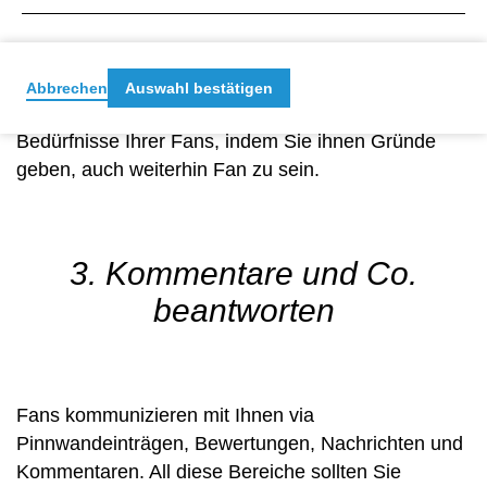
weil Sie „Fans“ sind und an Ihrem Unternehmen
oder Ihren Produkten interessiert sind. Und Fans
möchten – einfach gesagt – Zeit und Geld in Sie
investieren. Sie haben ihre Aufmerksamkeit – jetzt
Abbrechen
Auswahl bestätigen
müssen Sie auch liefern! Befriedigen Sie die
Bedürfnisse Ihrer Fans, indem Sie ihnen Gründe
geben, auch weiterhin Fan zu sein.
3. Kommentare und Co.
beantworten
Fans kommunizieren mit Ihnen via
Pinnwandeinträgen, Bewertungen, Nachrichten und
Kommentaren. All diese Bereiche sollten Sie