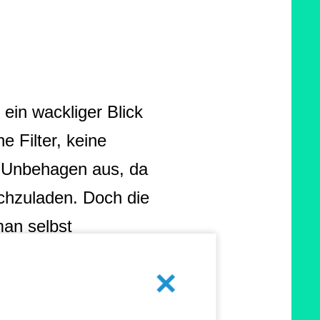
ein wackliger Blick
e Filter, keine
s Unbehagen aus, da
ochzuladen. Doch die
man selbst
igenen Freund:innen
keine Bilder. Dadurch
Abbrechen
en wollen –
wer