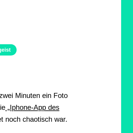
geist
 zwei Minuten ein Foto
ie
„Iphone-App des
et noch chaotisch war.