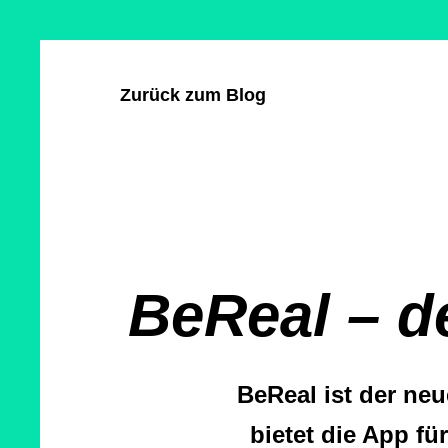
Direkt
Cookie-
zum
Einstellungen
Inhalt
Zurück zum Blog
BeReal – d
BeReal ist der ne
bietet die App f