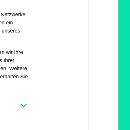
e Netzwerke
en ein
eine vorgefertigten
g unseres
„liken“. Jedoch gibt’s
stellt: Mit einem
n wir Ihre
s Ihrer
eagiert.
Und eine
hen. Weitere
erhalten Sie
Details für technisch notwendige Cookies umschalten