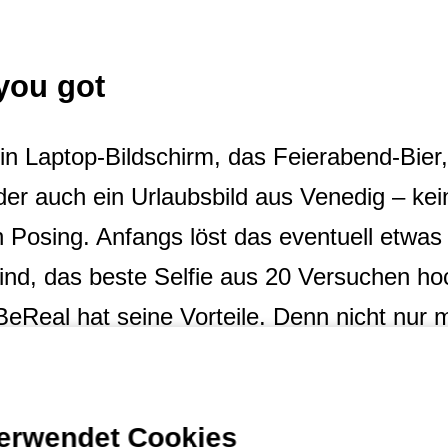
you got
n Laptop-Bildschirm, das Feierabend-Bier, 
er auch ein Urlaubsbild aus Venedig – kein
n Posing. Anfangs löst das eventuell etwa
ind, das beste Selfie aus 20 Versuchen h
Real hat seine Vorteile. Denn nicht nur 
n unverfälschten Blick auf sich, auch die e
tlichen, ansonsten sehen sie selbst auch 
verwendet Cookies
e Chance, die nur ihren Voyeurismus still