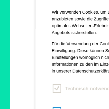
Content will, muss au
Wir verwenden Cookies, um un
anzubieten sowie die Zugriff
Bei BeReal können nu
optimales Webseiten-Erlebnis
Posts oder Videos – u
Angebots sicherstellen.
eine andere Funktion.
Für die Verwendung der Cook
Einwilligung. Diese können Si
„Daumen hoch“ oder ei
Einstellungen womöglich nicht
Kommentarfunktion gib
Informationen zu den im Einz
in unserer
Datenschutzerklär
Technisch notwen
Relevant für U