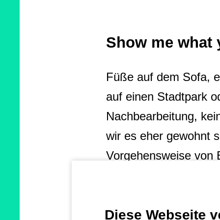
Show me what 
Füße auf dem Sofa, ei
auf einen Stadtpark od
Nachbearbeitung, kei
wir es eher gewohnt s
Vorgehensweise von Be
veröffentlicht so eine
müssen etwas veröffen
Diese Webseite 
haben User:innen kein