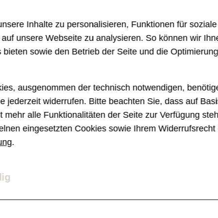
ch etwas bieten
.
sere Inhalte zu personalisieren, Funktionen für sozial
e auf unsere Webseite zu analysieren. So können wir Ihn
r Momentaufnahmen geteilt werden, aber k
 bieten sowie den Betrieb der Seite und die Optimierun
nd diese kann man auch nicht wie gewohnt 
 Im Handumdrehen ist ein Reaktions-Bild er
ies, ausgenommen der technisch notwendigen, benötige
e jederzeit widerrufen. Bitte beachten Sie, dass auf Basi
nem „Lächeln“ wird auf andere Beiträge r
 mehr alle Funktionalitäten der Seite zur Verfügung ste
t es ebenfalls.
elnen eingesetzten Cookies sowie Ihrem Widerrufsrecht 
ung
.
dig
nternehmen?