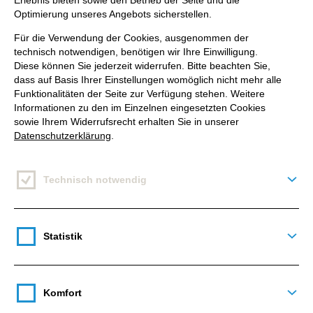
geben (antippen, klicken, wischen).
Erlebnis bieten sowie den Betrieb der Seite und die
Optimierung unseres Angebots sicherstellen.
Der Google-Crawler darf
nicht durch
Für die Verwendung der Cookies, ausgenommen der
robots.txt
blockiert werden – sonst kann die
technisch notwendigen, benötigen wir Ihre Einwilligung.
Website nicht gecrawlt werden.
Diese können Sie jederzeit widerrufen. Bitte beachten Sie,
Ladezeiten der (mobilen) Website optimieren.
dass auf Basis Ihrer Einstellungen womöglich nicht mehr alle
Funktionalitäten der Seite zur Verfügung stehen. Weitere
Wie schnell eine Seite lädt, kann man über die
Informationen zu den im Einzelnen eingesetzten Cookies
Google PageSpeed Insights
sehen. Zudem
sowie Ihrem Widerrufsrecht erhalten Sie in unserer
Datenschutzerklärung
.
ist die Ladezeit auch Teil der wichtigen Core
Web Vitals, die seit Juni 2021 ein
Rankingfaktor von Google sind.
Technisch notwendig
Deta
Die Website muss eine gute
User Experience
(UX) bieten – seit Mai 2020 bezieht Google die
UX offiziell in die Rankings mit ein, zum
Statistik
Deta
Beispiel eine einfache Navigation.
Komfort
Deta