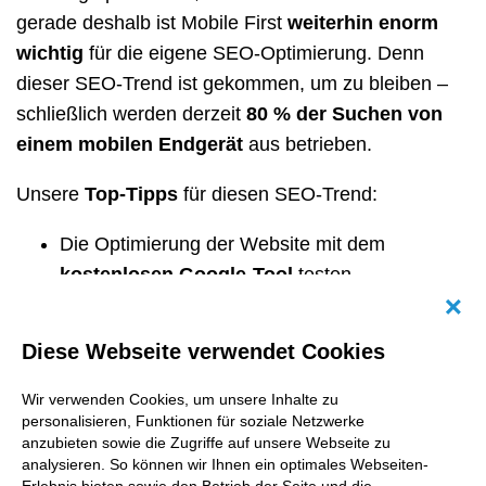
gerade deshalb ist Mobile First
weiterhin enorm
wichtig
für die eigene SEO-Optimierung. Denn
dieser SEO-Trend ist gekommen, um zu bleiben –
schließlich werden derzeit
80 % der Suchen von
einem mobilen Endgerät
aus betrieben.
Unsere
Top-Tipps
für diesen SEO-Trend:
Die Optimierung der Website mit dem
kostenlosen Google-Tool
testen.
Schauen, ob Google auf Content der Website
Abb
zugreifen und sie rendern kann. Dazu müssen
Diese Webseite verwendet Cookies
auf der mobilen Website sowie der
Desktopversion dieselben Meta-Robots-Tags
Wir verwenden Cookies, um unsere Inhalte zu
personalisieren, Funktionen für soziale Netzwerke
genutzt werden. Zudem sollte es mobil
kein
anzubieten sowie die Zugriffe auf unsere Webseite zu
Lazy Loading
nach User:innen-Interaktion
analysieren. So können wir Ihnen ein optimales Webseiten-