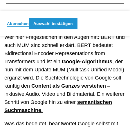
SEO-Trend 2023, Nummer 2: Von
BERT geht’s zu MUM
Abbrechen
Auswahl bestätigen
Wer hier Fragezeichen in den Augen hat: BERT und
auch MUM sind schnell erklärt. BERT bedeutet
Bidirectional Encoder Representations from
Transformers und ist ein
Google-Algorithmus
, der
nun mit dem Update MUM (Multitask Unified Model)
ergänzt wird. Die Suchtechnologie von Google soll
künftig den
Content als Ganzes verstehen
–
inklusive Audio, Video und Bildmaterial. Ein weiterer
Schritt von Google hin zu einer
semantischen
Suchmaschine
.
Was das bedeutet,
beantwortet Google selbst
mit