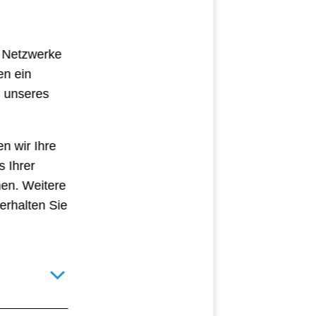
e Netzwerke
en ein
g unseres
n wir Ihre
s Ihrer
hen. Weitere
erhalten Sie
Details für technisch notwendige Cookies umschalten