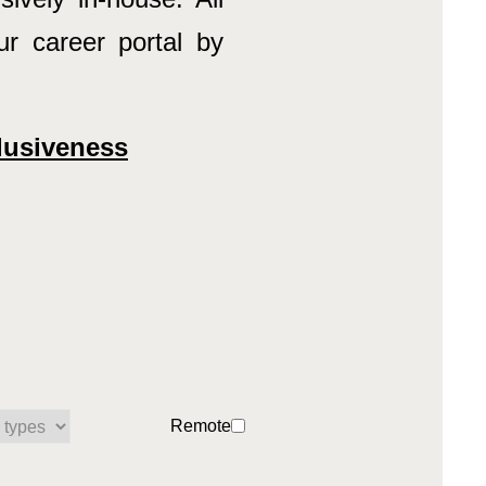
our career portal by
clusiveness
Remote