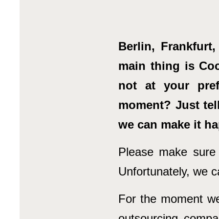
Berlin, Frankfur
main thing is Coc
not at your pre
moment? Just tel
we can make it h
Please make sure t
Unfortunately, we c
For the moment we 
outsourcing compan