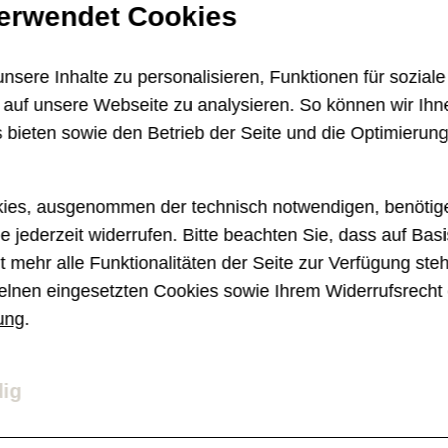
verwendet Cookies
istina 9
te
rooklyn
ina 25
77,
ES
sere Inhalte zu personalisieren, Funktionen für sozial
e auf unsere Webseite zu analysieren. So können wir Ihn
 bieten sowie den Betrieb der Seite und die Optimierun
ies, ausgenommen der technisch notwendigen, benötige
e jederzeit widerrufen. Bitte beachten Sie, dass auf Basi
 mehr alle Funktionalitäten der Seite zur Verfügung ste
elnen eingesetzten Cookies sowie Ihrem Widerrufsrecht 
ung
.
dig