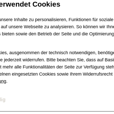
verwendet Cookies
istina 9
te
rooklyn
ina 25
77,
ES
sere Inhalte zu personalisieren, Funktionen für sozial
e auf unsere Webseite zu analysieren. So können wir Ihn
 bieten sowie den Betrieb der Seite und die Optimierun
ies, ausgenommen der technisch notwendigen, benötige
e jederzeit widerrufen. Bitte beachten Sie, dass auf Basi
 mehr alle Funktionalitäten der Seite zur Verfügung ste
elnen eingesetzten Cookies sowie Ihrem Widerrufsrecht 
ung
.
dig