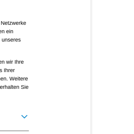
e Netzwerke
en ein
g unseres
n wir Ihre
s Ihrer
hen. Weitere
erhalten Sie
Details für technisch notwendige Cookies umschalten