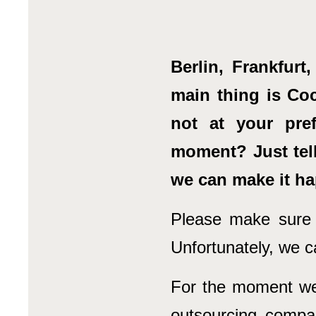
Berlin, Frankfur
main thing is Coc
not at your pre
moment? Just tel
we can make it h
Please make sure t
Unfortunately, we c
For the moment we 
outsourcing compan