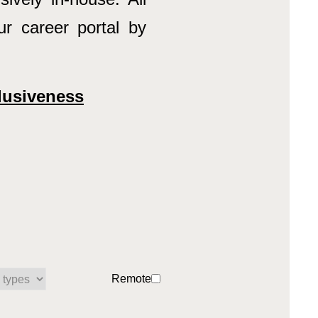
our career portal by
clusiveness
Remote