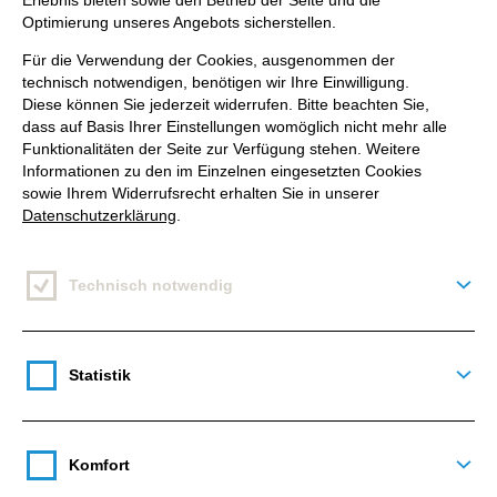
Erlebnis bieten sowie den Betrieb der Seite und die
Optimierung unseres Angebots sicherstellen.
Für die Verwendung der Cookies, ausgenommen der
technisch notwendigen, benötigen wir Ihre Einwilligung.
Diese können Sie jederzeit widerrufen. Bitte beachten Sie,
Benchmark-Analyse
dass auf Basis Ihrer Einstellungen womöglich nicht mehr alle
Funktionalitäten der Seite zur Verfügung stehen. Weitere
Informationen zu den im Einzelnen eingesetzten Cookies
sowie Ihrem Widerrufsrecht erhalten Sie in unserer
Datenschutzerklärung
.
Persona-Entwicklung
Technisch notwendig
Deta
Statistik
Customer-Journey-
Deta
Entwicklung
Komfort
Deta