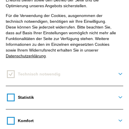
Erlebnis bieten sowie den Betrieb der Seite und die
Drupal-Entwickler
Optimierung unseres Angebots sicherstellen.
Für die Verwendung der Cookies, ausgenommen der
technisch notwendigen, benötigen wir Ihre Einwilligung.
>40
Diese können Sie jederzeit widerrufen. Bitte beachten Sie,
dass auf Basis Ihrer Einstellungen womöglich nicht mehr alle
Funktionalitäten der Seite zur Verfügung stehen. Weitere
Informationen zu den im Einzelnen eingesetzten Cookies
erfolgreich realisierte Drupal-
sowie Ihrem Widerrufsrecht erhalten Sie in unserer
Datenschutzerklärung
.
Projekte
Technisch notwendig
Deta
11
Statistik
Deta
zertifizierte Acquia-Spezialisten
Komfort
Deta