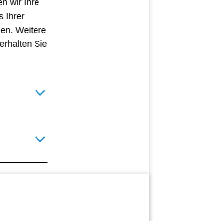
n wir Ihre
s Ihrer
hen. Weitere
erhalten Sie
Details für technisch notwendige Cookies umschalten
Details für optionale Statistik-Cookies umschalten
Details für optionale Komfort-Cookies umschalten