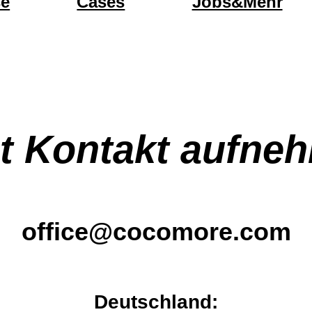
se
Cases
Jobs&Mehr
zt Kontakt aufne
office@cocomore.com
Deutschland: