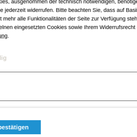
ies, ausgenommen der technisch notwendigen, benötige
e jederzeit widerrufen. Bitte beachten Sie, dass auf Basi
 mehr alle Funktionalitäten der Seite zur Verfügung ste
istina 9
te
rooklyn
ina 25
elnen eingesetzten Cookies sowie Ihrem Widerrufsrecht 
77,
ES
ung
.
dig
estätigen