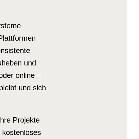
systeme
Plattformen
onsistente
uheben und
oder online –
leibt und sich
hre Projekte
 kostenloses