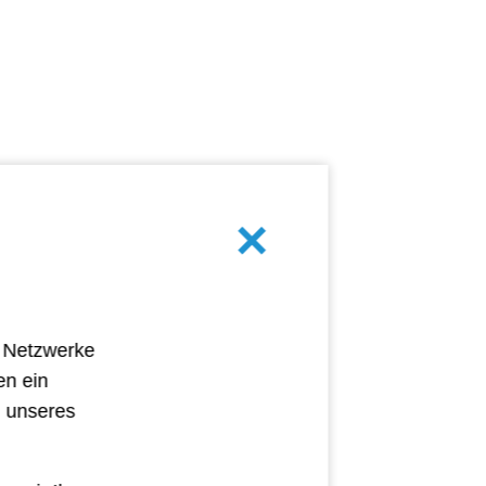
mburg
Köln
Abbrechen
e Netzwerke
en ein
g unseres