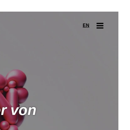
EN
r von