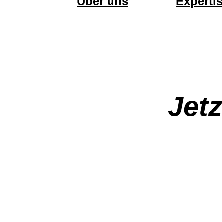
Main
Über uns
Experti
navigation
Jet