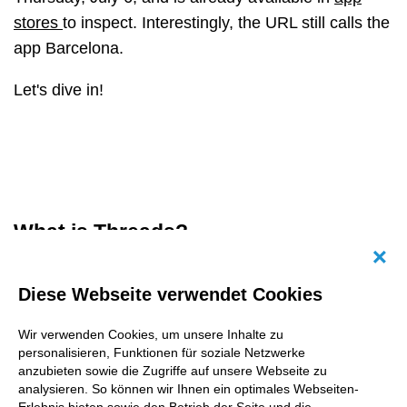
stores
to inspect. Interestingly, the URL still calls the
app Barcelona.
Let's dive in!
What is Threads?
Abb
Threads is a text-based conversation app
Diese Webseite verwendet Cookies
by Instagram.
Wir verwenden Cookies, um unsere Inhalte zu
On the official app store page, it says that
personalisieren, Funktionen für soziale Netzwerke
anzubieten sowie die Zugriffe auf unsere Webseite zu
"In Threads, communities come together to discuss
analysieren. So können wir Ihnen ein optimales Webseiten-