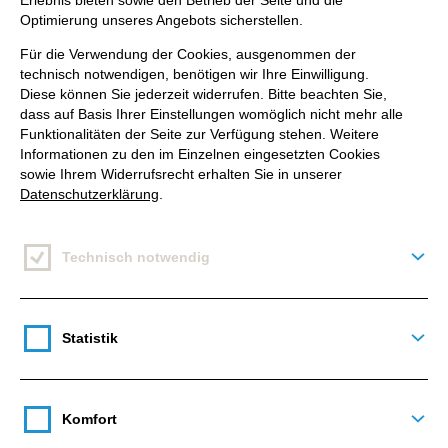
Erlebnis bieten sowie den Betrieb der Seite und die
everything from the topics that interest you today to
Optimierung unseres Angebots sicherstellen.
the trends of tomorrow. Whatever interests you, you
Für die Verwendung der Cookies, ausgenommen der
can follow and connect directly with your favourite
technisch notwendigen, benötigen wir Ihre Einwilligung.
creators and others who love the same things - or
Diese können Sie jederzeit widerrufen. Bitte beachten Sie,
dass auf Basis Ihrer Einstellungen womöglich nicht mehr alle
build a loyal following to share your ideas, opinions
Funktionalitäten der Seite zur Verfügung stehen. Weitere
and creativity with the world."
Informationen zu den im Einzelnen eingesetzten Cookies
sowie Ihrem Widerrufsrecht erhalten Sie in unserer
Datenschutzerklärung
.
Technisch notwendig
Deta
Statistik
Deta
Komfort
Deta